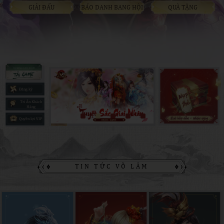
GIẢI ĐẤU
BÁO DANH BANG HỘI
QUÀ TẶNG
Đăng ký
Tri Ân Khách
Hàng
Quyền lợi VIP
TIN TỨC VÕ LÂM