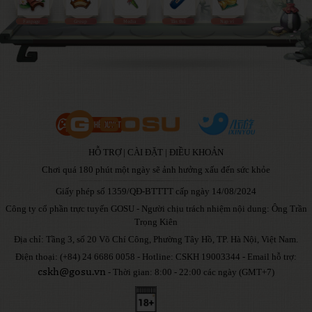
Fanpage
Group
Media
Tân thủ
Nạp ví
HỖ TRỢ
|
CÀI ĐẶT
|
ĐIỀU KHOẢN
Chơi quá 180 phút một ngày sẽ ảnh hưởng xấu đến sức khỏe
Giấy phép số 1359/QĐ-BTTTT cấp ngày 14/08/2024
Công ty cổ phần trực tuyến GOSU - Người chịu trách nhiệm nội dung: Ông Trần
Trọng Kiên
Địa chỉ: Tầng 3, số 20 Võ Chí Công, Phường Tây Hồ, TP. Hà Nội, Việt Nam.
Điện thoại: (+84) 24 6686 0058 - Hotline: CSKH 19003344 - Email hỗ trợ:
cskh@gosu.vn
- Thời gian: 8:00 - 22:00 các ngày (GMT+7)