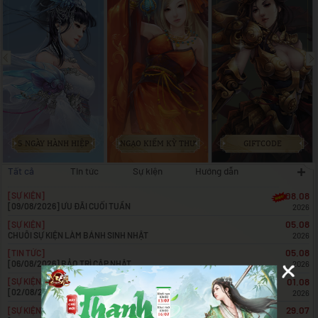
5 NGÀY HÀNH HIỆP
NGẠO KIẾM KỲ THƯ
GIFTCODE
Tất cả
Tin tức
Sự kiện
Hướng dẫn
08.08
[SỰ KIỆN]
[09/08/2026] ƯU ĐÃI CUỐI TUẦN
2026
05.08
[SỰ KIỆN]
CHUỖI SỰ KIỆN LÀM BÁNH SINH NHẬT
2026
05.08
[TIN TỨC]
[06/08/2026] BẢO TRÌ CẬP NHẬT
2026
01.08
[SỰ KIỆN]
[02/08/2026] ƯU ĐÃI CUỐI TUẦN
2026
29.07
[SỰ KIỆN]