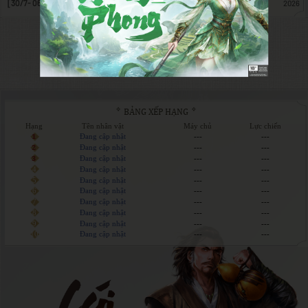
[30/7- 06/08] CHUỖI SỰ KIỆN THẦN THÚ CHI VƯƠNG
2026
HỆ PHÁI & BXH
BẢNG XẾP HẠNG
Hạng
Tên nhân vật
Máy chủ
Lực chiến
1
Đang cập nhật
---
---
2
Đang cập nhật
---
---
3
Đang cập nhật
---
---
4
Đang cập nhật
---
---
5
Đang cập nhật
---
---
6
Đang cập nhật
---
---
7
Đang cập nhật
---
---
8
Đang cập nhật
---
---
9
Đang cập nhật
---
---
10
Đang cập nhật
---
---