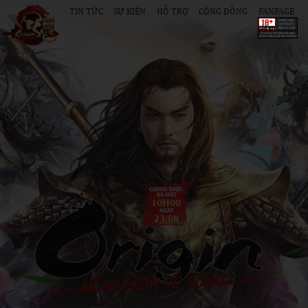
TIN TỨC
SỰ KIỆN
HỖ TRỢ
CỘNG ĐỒNG
FANPAGE
CHÍNH THỨC
RA MẮT
10H00
NGÀY
23/08