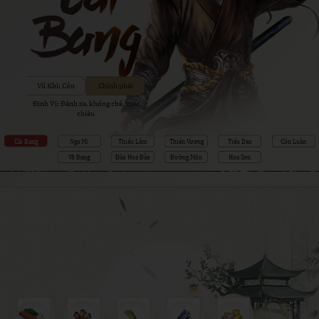
Vũ Khí: Côn
Chính phái
Định Vị: Đánh xa, khống chế, xuất
chiêu
Cái Bang
Nga Mi
Thiếu Lâm
Thiên Vương
Tiêu Dao
Côn Luân
Võ Đang
Đào Hoa Đảo
Đường Môn
Hoa Sơn