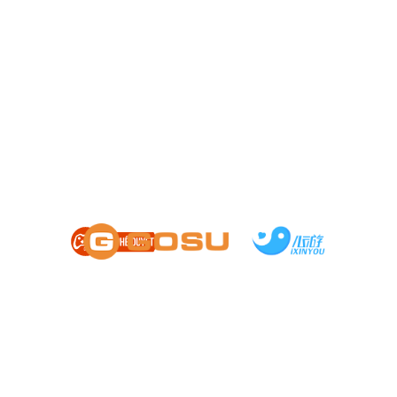
HỖ TRỢ
|
CÀI ĐẶT
|
ĐIỀU KHOẢN
Chơi quá 180 phút một ngày sẽ ảnh hưởng xấu đến sức khỏe
Giấy phép số 1359/QĐ-BTTTT cấp ngày 14/08/2024
Công ty cổ phần trực tuyến GOSU - Người chịu trách nhiệm nội dung: Ông Trần
Trọng Kiên
Địa chỉ: Tầng 3, số 20 Võ Chí Công, Phường Tây Hồ, TP. Hà Nội, Việt Nam.